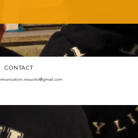
CONTACT
munication.resucito@gmail.com