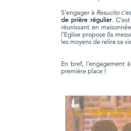
S'engager à
Resucito
c'es
de prière régulier
. C'es
réunissant en maisonnée
l'Eglise propose (la mes
les moyens de relire sa v
En bref, l'engagement 
première place !
AU
SERVIC