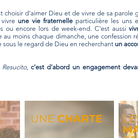
t choisir d'aimer Dieu et de vivre de sa parole
t vivre
une vie fraternelle
particulière les uns 
s ou encore lors de week-end. C'est aussi
vi
se au moins chaque dimanche, une confession rég
ie sous le regard de Dieu en recherchant
un acco
à
Resucito
,
c'est d'abord un engagement deva
E
UNE
CHARTE
LE
MA