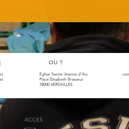
OU ?
E
rs
Eglise Sainte Jeanne d'Arc
com
es
Place Elisabeth Brasseur
78000 VERSAILLES
ACCES