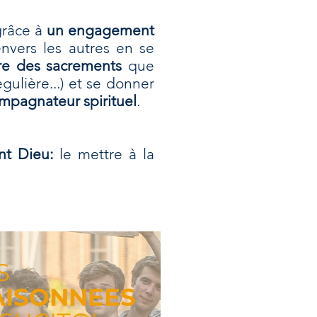
 grâce à
un engagement
envers les autres en se
vre des sacrements
que
ulière...) et se donner
mpagnateur spirituel
.
nt Dieu:
le mettre à la
S
ISONNEES